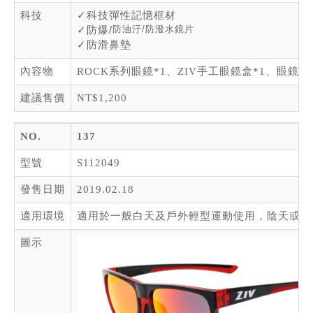
科技
✓
科技彈性記憶框材
防油汙/防潑水鏡片
✓
防爆/
✓
防滑鼻墊
內容物
ROCK系列眼鏡*1、ZIV手工眼鏡盒*1、眼鏡布
建議售價
NT$1,200
NO.
137
型號
S112049
發售日期
2019.02.18
適用環境
適用於一般白天及戶外輕型運動使用，陰天或視
圖示