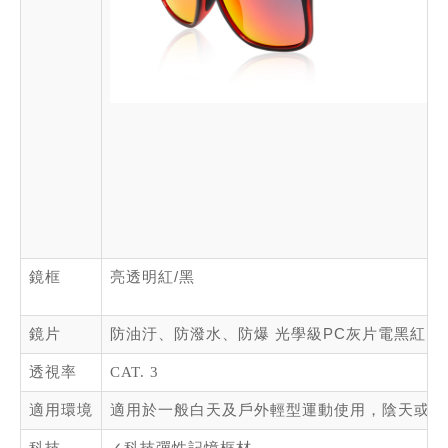
鏡框
亮透明紅
/
黑
鏡片
防油汙、防潑水、防爆 光學級
PC
灰片電黑紅多
透視率
CAT. 3
適用環境
適用於一般白天及戶外輕型運動使用，陰天或視
科技
✓
科技彈性記憶框材