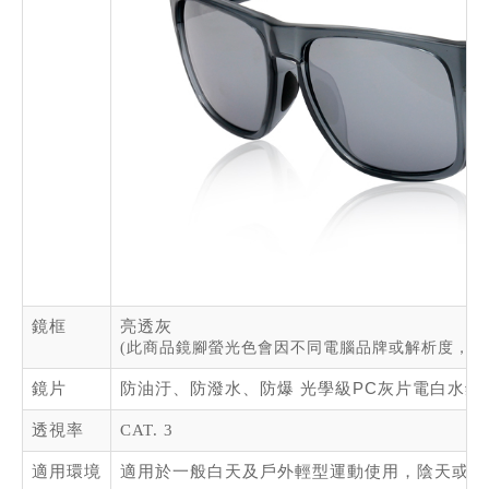
鏡框
亮透灰
(此商品鏡腳螢光色會因不同電腦品牌或解析度，而
鏡片
防油汙、防潑水、防爆 光學級
PC
灰片電白水銀
透視率
CAT. 3
適用環境
適用於一般白天及戶外輕型運動使用，陰天或視