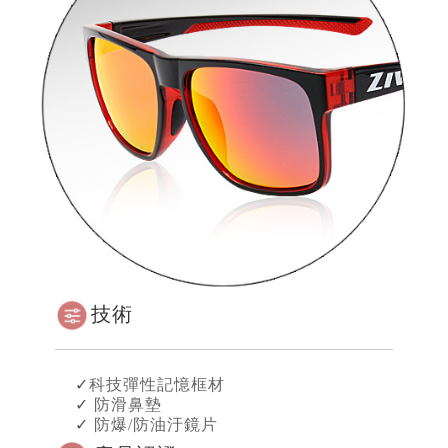
技術
✓
科技彈性記憶框材
✓
防滑鼻墊
✓
防爆/防油汙鏡片