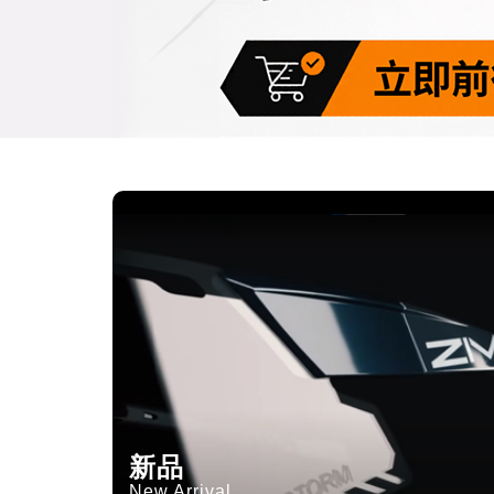
新品
New Arrival