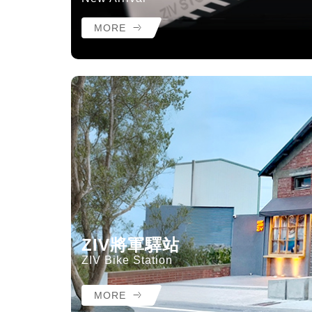
MORE
ZIV將軍驛站
ZIV Bike Station
MORE