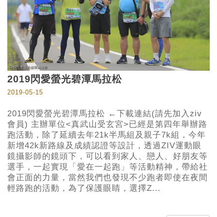
2019閃愛螢光碧潭馬拉松
2019-05-15
2019閃愛螢光碧潭馬拉松 ←下載連結(請先加入ziv
會員) 主辦單位<真武山受玄宮>已經是第四年舉辦路
跑活動，除了延續去年21k半馬組及親子7k組，今年
新增42k新路線及成績認證等設計，透過ZIV運動眼
鏡攝影師的鏡頭下，可以看到家人、戀人、好朋友等
選手，一起實現「愛在一起跑」等活動精神，帶給社
會正面的力量，當然我們也發現不少跑者即使在夜間
輕路跑的活動，為了保護眼睛，選擇Z...