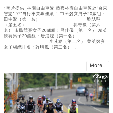
↑照片提供_林園自由車隊 恭喜林園自由車隊於"台東
戀戀197"自行車賽獲佳績！ 市民競賽男子20歲組：
田中潤（第一名） 劉誌翔
（第五名） 郭奇豫（第六
名） 市民競賽女子20歲組：呂佳儀（第一名） 精英
競賽男子20歲組：唐漢煌（第一名）
李其縉（第二名） 菁英競賽
女子組總排名：許晴嵐（第三名） ...
More..