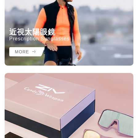
近視太陽眼鏡
Prescription Sunglasses
MORE