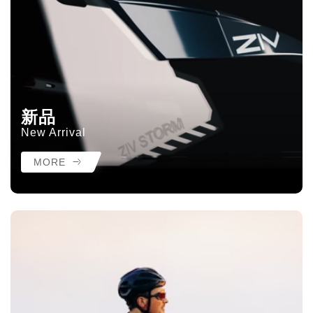
新品
New Arrival
MORE