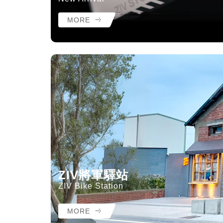
MORE
ZIV將軍驛站
ZIV Bike Station
MORE