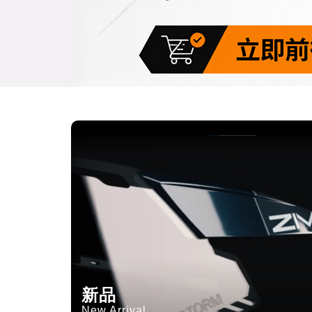
新品
New Arrival