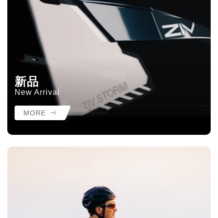
新品
New Arrival
MORE