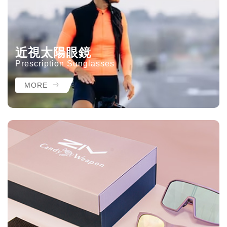
近視太陽眼鏡
Prescription Sunglasses
MORE