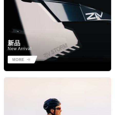
新品
New Arrival
MORE