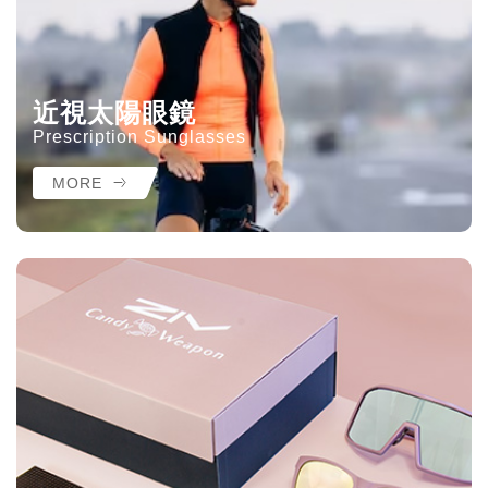
近視太陽眼鏡
Prescription Sunglasses
MORE