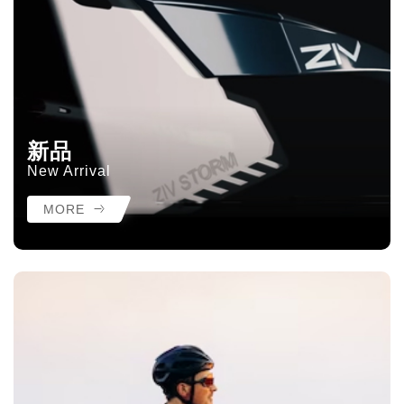
新品
New Arrival
MORE