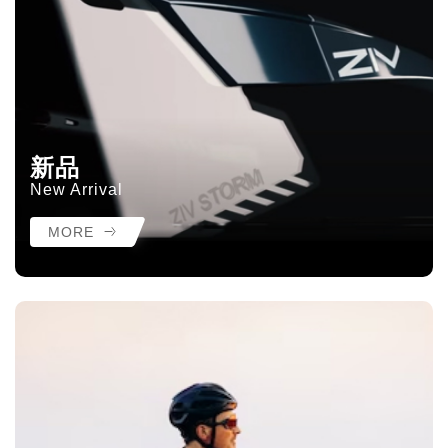
新品
New Arrival
MORE