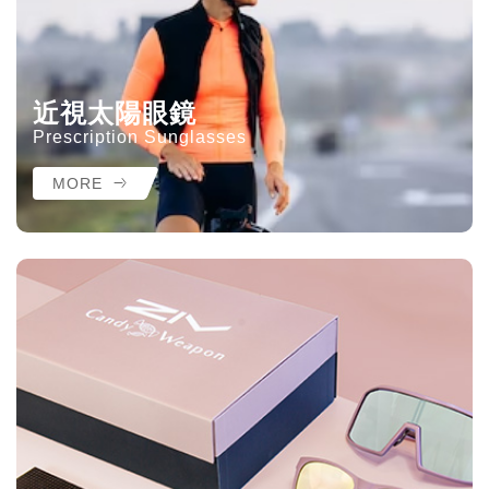
近視太陽眼鏡
Prescription Sunglasses
MORE