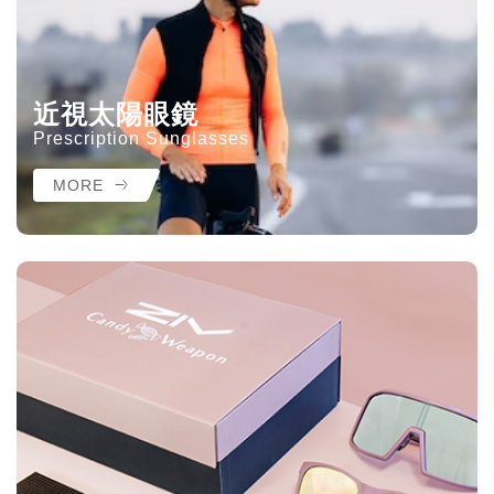
近視太陽眼鏡
Prescription Sunglasses
MORE