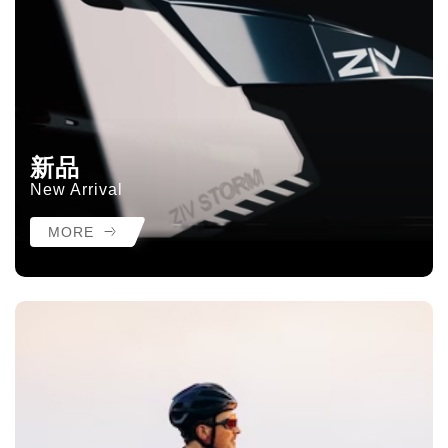
新品
New Arrival
MORE