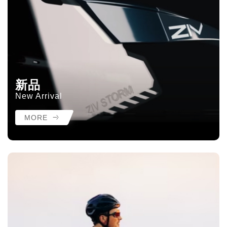
新品
New Arrival
MORE