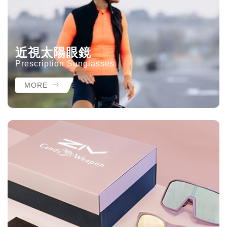
近視太陽眼鏡
Prescription Sunglasses
MORE