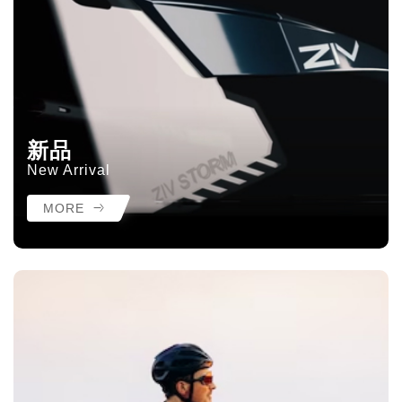
新品
New Arrival
MORE