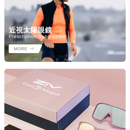
近視太陽眼鏡
Prescription Sunglasses
MORE