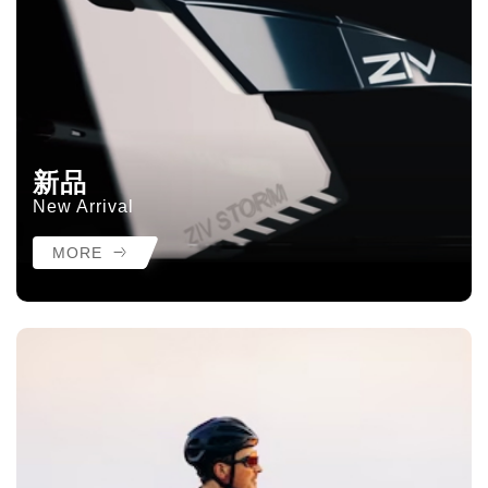
新品
New Arrival
MORE