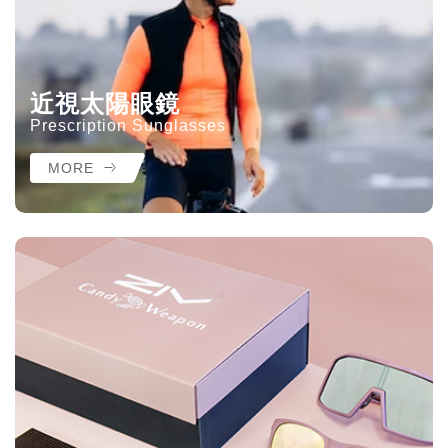
近視太陽眼鏡
Prescription Sunglasses
MORE