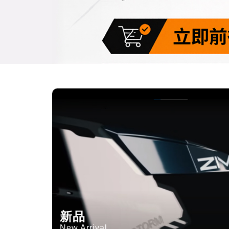
新品
New Arrival