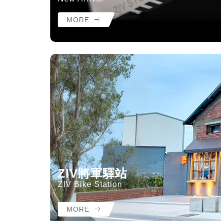
MORE
ZIV將軍驛站
ZIV Bike Station
MORE