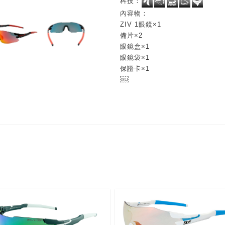
科技：
內容物：
ZIV 1眼鏡×1
備片×2
眼鏡盒×1
眼鏡袋×1
保證卡×1
￼