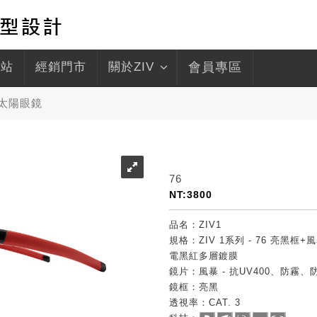
驛站
經銷門市
關於ZIV
會員專區
運動太陽眼鏡
76
NT:3800
品名：ZIV1
規格：ZIV 1系列 - 76 亮黑框
電黑紅多層鍍膜
鏡片：風暴 - 抗UV400、防霧
鏡框：亮黑
透視率：CAT. 3