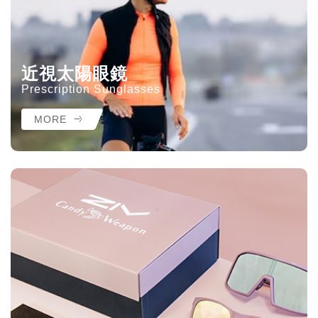
近視太陽眼鏡
Prescription Sunglasses
MORE