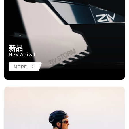
新品
New Arrival
MORE