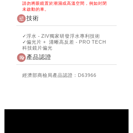
請勿將眼鏡置於潮濕或高溫空間，例如封閉
未啟動的車。
技術
✓
浮水 - ZIV獨家研發浮水專利技術
✓
偏光片 +
清晰
高反差 - PRO TECH
科技鏡片偏光
產品認證
經濟部商檢局產品認證：D63966