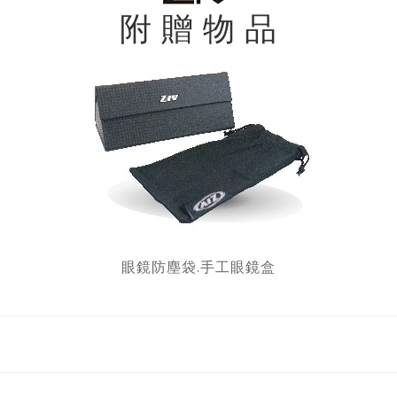
附 贈 物 品
眼鏡防塵袋.手工眼鏡盒