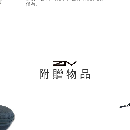
僅有。
附 贈 物 品