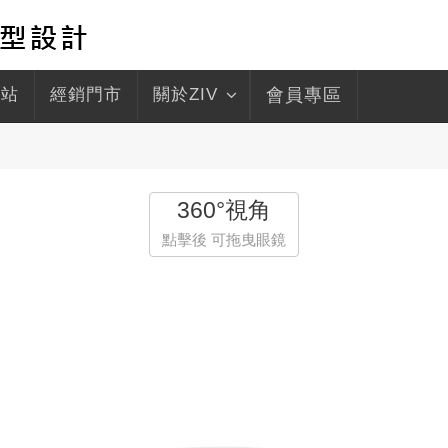
驛站
經銷門市
關於ZIV
會員專區
360°視角
點擊後 可拖曳眼鏡