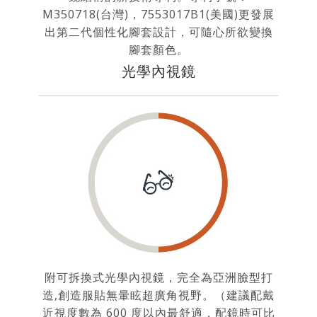
M350718(台灣)，7553017B1(美國)更發展
出第二代個性化腳套設計，可隨心所欲變換
腳套顏色。
光學內視鏡
附可拆換式光學內視鏡，完全為亞洲臉型打
造,創造服貼無暈眩超廣角視野。（建議配戴
近視度數為 600 度以內最舒適，配鏡時可比