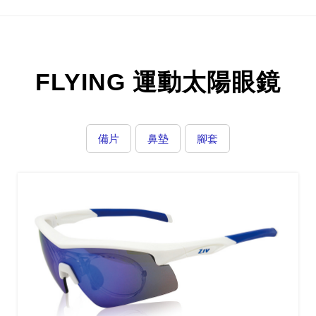
FLYING 運動太陽眼鏡
備片
鼻墊
腳套