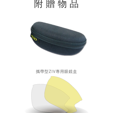
附 贈 物 品
攜帶型ZIV專用眼鏡盒