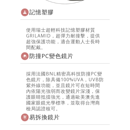
記憶塑膠
使用瑞士超輕科技記憶塑膠材質
GRILAMID，超彈力耐撞擊，提供
超強保護功能，適合運動人士長時
間配戴。
防撞PC變色鏡片
採用法國BNL精密高科技防撞PC變
色鏡片，除具備100%UVA，UVB防
紫外線功能，並且鏡片可在短時間
內依陽光強弱而改變鏡片深淺，保
護眼睛抵擋強光，通過歐美澳先進
國家眼鏡光學標準，並取得台灣商
檢局認證核可。
易拆換鏡片