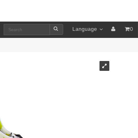
Language
0