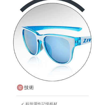
技術
✓
科技彈性記憶框材