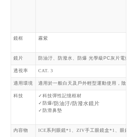
鏡框
霧紫
鏡片
防油汙、防潑水、防爆 光學級
PC
灰片電藍多
透視率
CAT. 3
適用環境
適用於一般白天及戶外輕型運動使用，陰天或
科技
✓
科技彈性記憶框材
✓
防爆/
防油汙/防潑水鏡片
✓
防滑鼻墊
內容物
ICE系列眼鏡*1、ZIV手工眼鏡盒*1、眼鏡布