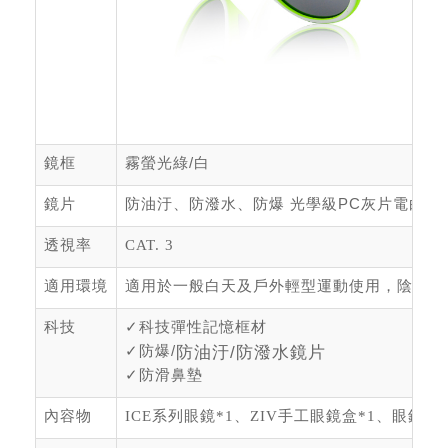
鏡框
霧螢光綠
/
白
鏡片
防油汙、防潑水、防爆 光學級PC灰片電白水
透視率
CAT. 3
適用環境
適用於一般白天及戶外輕型運動使用，陰天或
科技
✓
科技彈性記憶框材
✓
防爆/
防油汙/防潑水鏡片
✓
防滑鼻墊
內容物
ICE系列眼鏡*1、ZIV手工眼鏡盒*1、眼鏡布