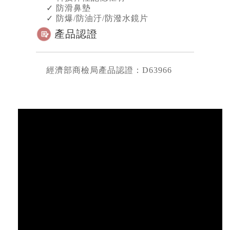
✓
防滑鼻墊
✓
防爆/防油汙/防潑水鏡片
產品認證
經濟部商檢局產品認證：D63966