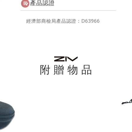
產品認證
經濟部商檢局產品認證：D63966
附 贈 物 品