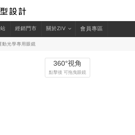
驛站
經銷門市
關於ZIV
會員專區
 運動光學專用眼鏡
360°視角
點擊後 可拖曳眼鏡