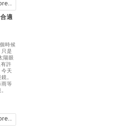
re..
擇合適
這個時候
，只是
太陽眼
上有許
，今天
眼鏡。
暴雨等
鏡。
re..