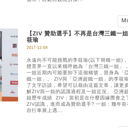
Mo
​【ZIV 贊助選手】不再是台灣三鐵一
筱瑜
2017-12-08
永遠向不可能挑戰的李筱瑜(以下簡稱一姐)
體育界一直以來稱呼她為「台灣三鐵一姐」
一姐近期內可能要卸下這個稱號，晉身為「
鐵一姐」。 ZIV與「亞洲超鐵一姐」的李筱
了文字訪談，希望可以藉由這篇文章，讓更
解ZIV與一姐的認識過程及一姐近況。 亞洲
姐歷年成績 ZIV：當初是在什麼因緣際會之
ZIV認識，進而成為贊助選手? 一姐：幾年
自行車展上遇...