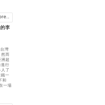
re..
姐的李
，台灣
，然而
亞洲超
瑜進行
多人了
超鐵一
下和
前在一場