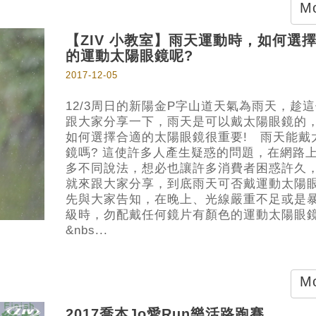
Mo
【ZIV 小教室】雨天運動時，如何選
的運動太陽眼鏡呢?
2017-12-05
12/3周日的新陽金P字山道天氣為雨天，趁
跟大家分享一下，雨天是可以戴太陽眼鏡的
如何選擇合適的太陽眼鏡很重要! 雨天能戴
鏡嗎? 這使許多人產生疑惑的問題，在網路
多不同說法，想必也讓許多消費者困惑許久
就來跟大家分享，到底雨天可否戴運動太陽
先與大家告知，在晚上、光線嚴重不足或是
級時，勿配戴任何鏡片有顏色的運動太陽眼
&nbs...
Mo
2017喬本Jo愛Run樂活路跑賽