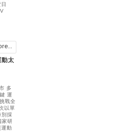
貨日
V
re..
 運動太
市 多
鍵 運
次挑戰全
首次以單
特別採
獨家研
照運動