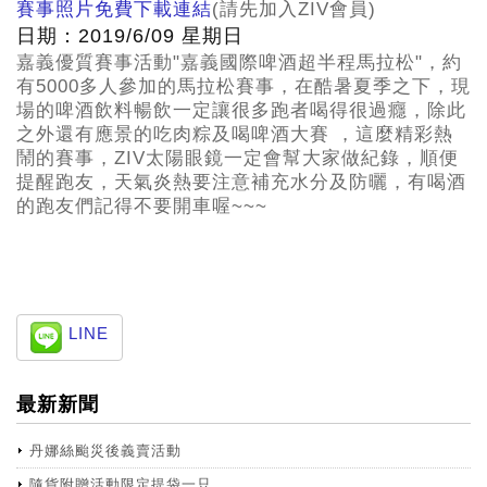
賽事照片免費下載連結
(請先加入ZIV會員)
日期：2019/6/09 星期日
嘉義優質賽事活動"嘉義國際啤酒超半程馬拉松"，約
有5000多人參加的馬拉松賽事，在酷暑夏季之下，現
場的啤酒飲料暢飲一定讓很多跑者喝得很過癮，除此
之外還有應景的吃肉粽及喝啤酒大賽 ，這麼精彩熱
鬧的賽事，ZIV太陽眼鏡一定會幫大家做紀錄，順便
提醒跑友，天氣炎熱要注意補充水分及防曬，有喝酒
的跑友們記得不要開車喔~~~
LINE
最新新聞
丹娜絲颱災後義賣活動
隨貨附贈活動限定提袋一只