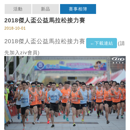
活動
新品
賽事相簿
2018傑人盃公益馬拉松接力賽
2018-10-01
2018傑人盃公益馬拉松接力賽
←下載連結
(請
先加入ziv會員)