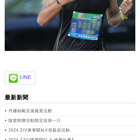
LINE
最新新聞
丹娜絲颱災後義賣活動
隨貨附贈活動限定提袋一只
2024 ZIV將軍驛站X母親節活動
2024【ZIV將軍驛站 X 繪畫比賽】