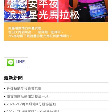
LINE
最新新聞
丹娜絲颱災後義賣活動
隨貨附贈活動限定提袋一只
2024 ZIV將軍驛站X母親節活動
2024【ZIV將軍驛站 X 繪畫比賽】