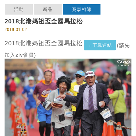
活動
新品
賽事相簿
2018北港媽祖盃全國馬拉松
2019-01-02
2018北港媽祖盃全國馬拉松
←下載連結
(請先
加入ziv會員)