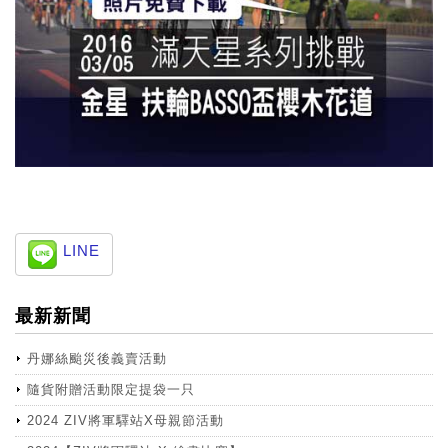
LINE
最新新聞
丹娜絲颱災後義賣活動
隨貨附贈活動限定提袋一只
2024 ZIV將軍驛站X母親節活動