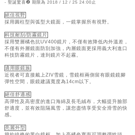
❷
- 聖誕驚喜
期限為 2018 / 12 / 25 24:00止
絕佳視野
採用
圓柱型與弧型
大鏡面，
一鏡掌握所有視野。
科技耐刮/防霧鏡片
採用雙層橘色抗UV400鏡片，不僅有效降低內外溫差，
不僅有外層鏡面防刮加強，內層鏡面更採用義大利進口
科技防霧鏡片，達到鏡片不起霧。
適用眼鏡族
近視者可直接戴上ZIV雪鏡，雪鏡框兩側留有眼鏡鏡腳
彈性空間，眼鏡建議寬度為14cm以下。
絕佳舒適感
高彈性及高密度的進口海綿及長毛絨布，大幅提升臉部
舒適度，並有效阻隔風雪，讓您盡情享受安全滑雪的快
感。
亮麗外型
簡約線條的黑白鏡框，加上亮橘色寬面可調整彈性頭