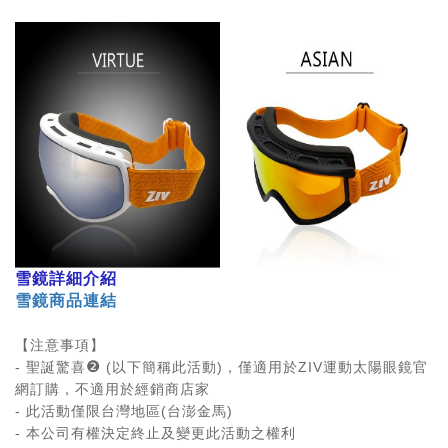
雪鏡詳細介紹
雪鏡商品連結
【注意事項】
❷
-
聖誕驚喜
(
以下簡稱此活動
)
，僅適用於
ZIV
運動太陽眼鏡官
網訂購，不適用於經銷商店家
-
此活動僅限台灣地區
(
台澎金馬
)
-
本公司有權決定終止及變更此活動之權利