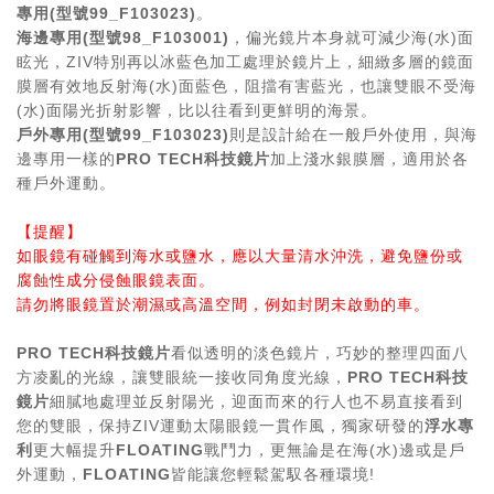
專用(
型號
99_F103023)
。
海邊專用
(
型號
98_F103001)
，偏光鏡片本身就可減少海(水)面
眩光，ZIV特別再以冰藍色加工處理於鏡片上，細緻多層的鏡面
膜層有效地反射海(水)面藍色，阻擋有害藍光，也讓雙眼不受海
(水)面陽光折射影響，比以往看到更鮮明的海景。
戶外專用
(
型號
99_F103023)
則是設計給在一般戶外使用，與海
邊專用一樣的
PRO TECH
科技鏡片
加上淺水銀膜層，適用於各
種戶外運動。
【提醒】
如眼鏡有碰觸到海水或鹽水，應以大量清水沖洗，避免鹽份或
腐蝕性成分侵蝕眼鏡表面。
請勿將眼鏡置於潮濕或高溫空間，例如封閉未啟動的車。
PRO TECH
科技鏡片
看似透明的淡色鏡片，巧妙的整理四面八
方凌亂的光線，讓雙眼統一接收同角度光線，
PRO TECH
科技
鏡片
細膩地處理並反射陽光，迎面而來的行人也不易直接看到
您的雙眼，保持ZIV運動太陽眼鏡一貫作風，獨家研發的
浮水專
利
更大幅提升
FLOATING
戰鬥力，更無論是在海(水)邊或是戶
外運動，
FLOATING
皆能讓您輕鬆駕馭各種環境!