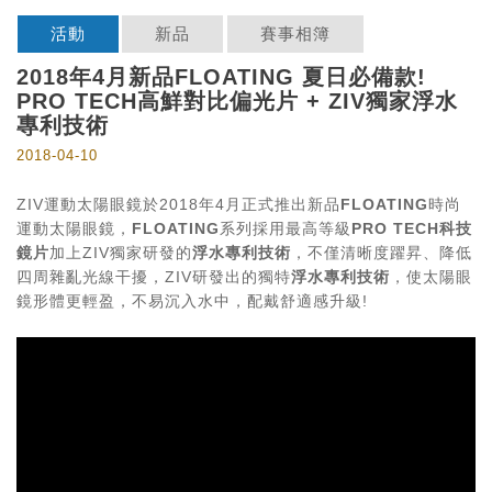
活動
新品
賽事相簿
2018年4月新品FLOATING 夏日必備款!
PRO TECH高鮮對比偏光片 + ZIV獨家浮水
專利技術
2018-04-10
ZIV運動太陽眼鏡於2018年4月正式推出新品
FLOATING
時尚
運動太陽眼鏡，
FLOATING
系列採用最高等級
PRO TECH
科技
鏡片
加上ZIV獨家研發的
浮水專利技術
，不僅清晰度躍昇、降低
四周雜亂光線干擾，ZIV研發出的獨特
浮水專利技術
，使太陽眼
鏡形體更輕盈，不易沉入水中，配戴舒適感升級!