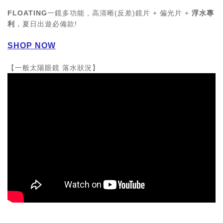
FLOATING
一鏡多功能，高清晰(反差)鏡片 + 偏光片 +
浮水專
利
，夏日出遊必備款!
SHOP NOW
【一般太陽眼鏡 落水狀況】