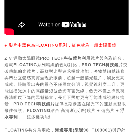
※ 影片中黑色為FLOATING系列，紅色款為一般太陽眼鏡
ZIV 運動太陽眼鏡
PRO TECH
科技鏡片
利用鏡片與色彩組合，
造就
FLOATING
系列精緻的色彩對比，
PRO TECH
科技鏡片
突
破傳統偏光鏡片，高鮮對比與追求極致功能，將物體細膩線條
與凹凸立體感真實呈現於眼前，超越一般偏光鏡片，觸及更高
成就。眼睛看出去的景色不僅層次分明，視覺銳利度上升，更
能阻擋光源中的高能量短波藍光有害光線，藍光不僅是導致視
覺清晰度下降的罪魁禍首，長期下照射更有可能造成視網膜病
變，
PRO TECH
科技鏡片
提供長期暴露在陽光下的運動員雙眼
最佳保護。
FLOATING
結合 高清晰(反差)鏡片 + 偏光片 +
浮
水專利
，
一鏡多種功能!
FLOATING
共分為兩款，
海邊專用(
型號
98_F103001)
與
戶外