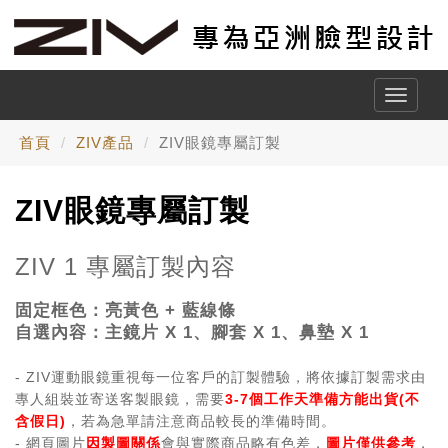
Toggle
naviga
首頁
ZIV產品
ZIV眼鏡專屬訂製
ZIV眼鏡專屬訂製
ZIV 1 專屬訂製內容
固定框色：
亮黃色 + 藍線條
自選內容：主鏡片 X 1、
腳套 X 1、鼻墊 X 1
- ZIV運動眼鏡重視每一位客戶的訂製體驗，將依據訂製需求由
專人組裝並寄送客製眼鏡，需要
3-7個工作天準備方能出貨(不
含假日)
，若為急單請注意商品較長的準備時間。
- 網頁圖片
因製圖關係
會與實際商品略有色差，
圖片僅供參考
，