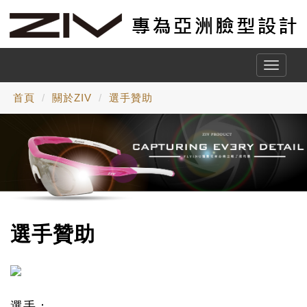
Toggle
naviga
首頁
關於ZIV
選手贊助
選手贊助
選手：