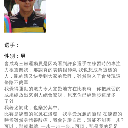
選手：
性別：男
會成為三鐵運動員是因為看到許多選手在練習時的專注
力很震憾我，那認真的表情很帥氣 我也想成為這樣的
人，跑的遠又快受到大家的歡呼，雖然踏入了會發現這
條路不簡單
我覺得運動的魅力令人驚艷地方在比賽時，你把練習的
成果綻放出來別人總會驚訝，原來你已經進步這麼多
了?!
我著迷於此，也樂於其中。
比賽是練習的沉澱在爆發，我享受沉澱的過程 在練習的
時候雖然身體很酸痛，我會告訴自己，還能不能再一步?
可以，那就繼續, 一步一步一步...回頭，那是我的足足