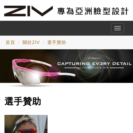
Toggle
naviga
首頁
關於ZIV
選手贊助
選手贊助