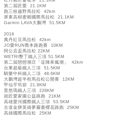
牡丹鄉野薑花季 21.1KM
第二屆匠愛 21.1KM
跑三校越野馬拉松 42km
屏東高樹蜜鄉國際馬拉松 21.1KM
Garmin LAVA
大鵬灣 51.5KM
2016
萬丹紅豆馬拉松 42km
JO
愛RUN
喬本路跑賽 10KM
阿公店盃馬拉松 22KM
WETRI
墾丁鐵人三項 51.5KM
第二屆戀戀潮庄「逗陣來瘋潮」 42km
台東超級鐵人三項 51.5KM
騎樂中科鐵人二項 48.6KM
大鵬灣超半程馬拉松公開賽 12KM
甲仙芋筍節 21.8KM
普悠瑪鐵人三項 226KM
就匠愛家園公益路跑 21KM
高雄愛河國際鐵人三項 53.5KM
古道金牌英雄夢霧臺櫻花路跑 25KM
高雄國際馬拉松 25KM