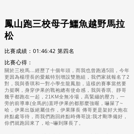
鳳山跑三校母子鱷魚越野馬拉
松
比賽成績：01:46:42 第四名
比賽心得：
關於三校馬…經歷了十個年頭，而我也曾跑過5回，今年
更因為楊理長的愛戴特別增設雙胞組，我們家就報名了2
對，我與香琪和一對小學生龍鳳胎，這樣的賽事當然要
力挺啊，身穿伊果的戰袍總有使命感，我與香琪、靜哥
幾乎都跑在一起，21KM全無冷場，高緊繃的壓力，一
旁的前導車(全馬的)直呼伊果的都那麼強喔，嚇屎了~
哈，伊果出版絕屬佳作，伊果隊長 傳哥更是架好大炮在
終點處等待，而我們跑回終點時傳哥說:我才剛準備好，
你們就跑回來了，哈~嚇到隊長了。