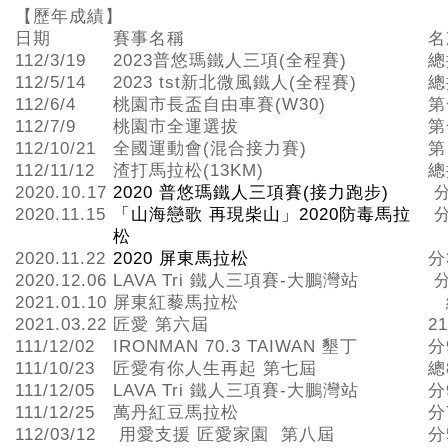
【歷年成績】
日期
賽事名稱
名
112/3/19
2023普悠瑪鐵人三項(全程賽)
總
112/5/14
2023 tst新北微風鐵人(全程賽)
總
112/6/4
桃園市長盃自由車賽(W30)
第
112/7/9
桃園市全運選拔
第
112/10/21
全國運動會(混合接力賽)
第
112/11/12
渣打馬拉松(13KM)
總
2020.10.17
2020 普悠瑪鐵人三項賽(接力跑步)
分
2020.11.15
「山海戀歌 再現柴山」2020防毒馬拉
分
松
2020.11.22
2020 屏東馬拉松
分
2020.12.06
LAVA Tri 鐵人三項賽-大鵬灣站
分
2021.01.10
屏東紅藜馬拉松
2021.03.22
匠愛 第六屆
2
111/12/02
IRONMAN 70.3 TAIWAN 墾丁
分
111/10/23
匠愛有你人生再起 第七屆
總
111/12/05
LAVA Tri 鐵人三項賽-大鵬灣站
分
111/12/25
萬丹紅豆馬拉松
分
112/03/12
用愛支援 匠愛家園 第八屆
分