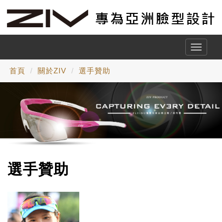
Toggle
naviga
首頁
關於ZIV
選手贊助
選手贊助