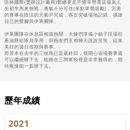
臣林國際(獎牌設計廠商)鄭總更是不懼辛勞選這場為人
生初半馬來挑戰，勇氣十分可佳(來點掌聲鼓勵)，完美
的賽事在陰涼的天氣中完成，再次突破場地記錄，感謝
自已的雙腳與伊果團隊。
伊果團隊在休息區相當熱鬧，大嫂們準備小鍋子現場煎
蔥油餅給隊員享用，與跑友們互相聊天說說笑笑，結束
美好的週日假期與賽事。
而原本在去年的三校馬已是最終回，很開心這場賽事還
可以繼續辦下去，能跑在三間軍校裡是非常難得的，期
待鳳慢能一直辦下去。
歷年成績
2021