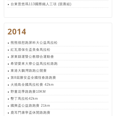
台東普悠瑪113國際鐵人三項 (競賽組)
2014
熊熊很想跑屏科大公益馬拉松
紅瓦厝保生盃美食馬拉松
屏東縣運暨公教聯合運動會
希望愛來大寮公益馬拉松路跑
東港大鵬灣路跑公開賽
第8屆勝安盃全國恆春路跑賽
火燒島全國馬拉松賽 42km
野薑花季路跑賽10KM
墾丁馬拉松42km
國興盃公益路跑賽 21km
鹿耳門康寧盃休閒路跑賽