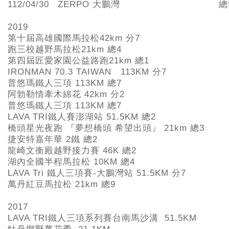
112/04/30
ZERPO 大鵬灣
總
2019
第十屆高雄國際馬拉松42km
分7
跑三校越野馬拉松21km
總4
第四屆匠愛家園公益路跑21km
總1
IRONMAN 70.3 TAIWAN 113KM
分7
普悠瑪鐵人三項 113KM
總7
阿勃勒情牽木綿花 42km
分2
普悠瑪鐵人三項 113KM
總7
LAVA TRI
鐵人賽澎湖站 51.5KM
總2
橋頭星光夜跑 『夢想橋頭 希望出頭』 21km
總3
捷安特嘉年華 2
鐵 總2
龍崎文衡殿越野接力賽 46K
總2
湖內全國半程馬拉松 10KM
總4
LAVA Tri
鐵人三項賽-
大鵬灣站 51.5KM 分7
萬丹紅豆馬拉松 21km
總9
2017
LAVA TRI
鐵人三項系列賽台南馬沙溝 51.5KM