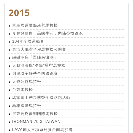
2015
單車國道國際慈善馬拉松
食在好健康，品味生活，內埔公益路跑
104年全國運動會
東港大鵬灣半程馬拉松公開賽
戀戀潮庄「逗陣來瘋潮」
大鵬灣海風*夕陽*星空馬拉松
到底獅子好芒全國路跑賽
大寮公益馬拉松
台東馬拉松
瑪家鄉土芒果季暨全國路跑活動
高雄國際馬拉松
屏東高樹蜜鄉國際馬拉松
IRONMAN 70.3 TAIWAN
LAVA鐵人三項系列賽台南馬沙溝