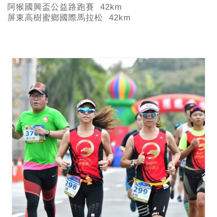
阿猴國興盃公益路跑賽 42km
屏東高樹蜜鄉國際馬拉松 42km