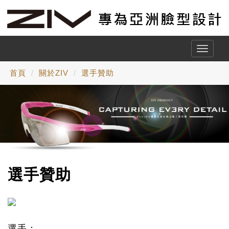
Toggle
naviga
首頁
關於ZIV
選手贊助
選手贊助
選手：