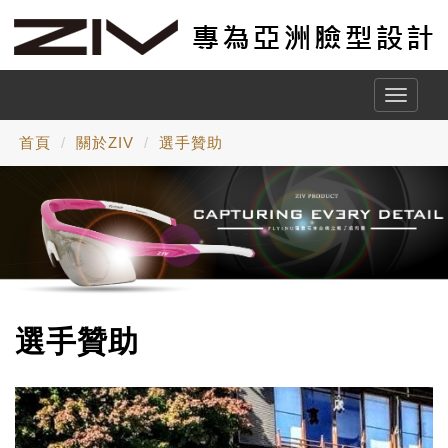
Toggle
naviga
首頁
關於ZIV
選手贊助
選手贊助