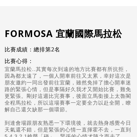
FORMOSA 宜蘭國際馬拉松
比賽成績：總排第2名
比賽心得：
宜蘭馬拉松..其實每次到遠的地方比賽都有所抗拒，
因為都太遠了，一個人開車前往又太累，幸好這次是
朋友邀約一同出發前往宜蘭，雖然免掉了擔心開車迷
路的緊張心情，但是事隔好久我才又開始比賽，難免
更緊張。剛好這週比完賽事，後面立馬銜接上太魯閣
全程馬拉松，所以這場賽事一定要全力以赴全開，瞭
解自己還欠缺那一個環節。
到達會場跟朋友熟悉一下環境後，就去熱身感覺今日
天氣還不錯，但是緊張的心情一直揮霍不去，一直到
5.4.3.2.1
槍聲「碰」，
緊張的心情才隨之而去了。