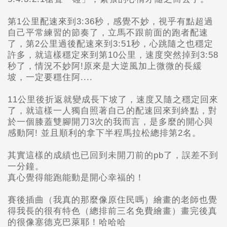
第1公里配速來到3:36秒，感覺不妙，視乎有點超過
自己平常練習的節奏了，立馬不跟前面的跑者配速
了，第2公里過後配速來到3:51秒，心跳隨之也穩定
許多，就這樣穩定來到第10公里，速度突然掉到3:58
秒了，情況不妙阿!原來是大逆風加上微微的長緩
坡，一定要穩住阿....
11公里後折返就變成長下坡了，速度又隨之穩定回來
了，就這樣一人獨自照著自己的配速回來到終點，對
於一個膝蓋雙腳開刀3次的我而言，是多麼的開心與
感動阿! 並且順利的拿下半程馬拉松總排第2名。
其實這樣的成績也已回到未開刀前的pb
了，誤差不到
一分鐘。
真心覺得能跑能動是開心幸福的！
賽後插曲（我真的那麼像原住民嗎）繪畫的老師也覺
得我長的很有特色（總排前三名免費繪畫）畫完後真
的很像塞德克巴萊耶！哈哈哈