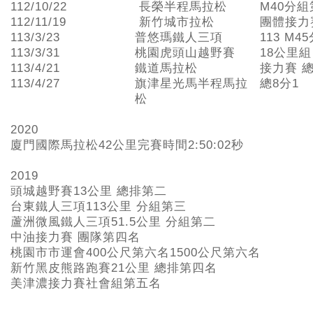
112/10/22
長榮半程馬拉松
M40分組
112/11/19
新竹城市拉松
團體接力
113/3/23
普悠瑪鐵人三項
113 M4
113/3/31
桃園虎頭山越野賽
18公里組
113/4/21
鐵道馬拉松
接力賽 總
113/4/27
旗津星光馬半程馬拉
總8分1
松
2020
廈門國際馬拉松42公里完賽時間2:50:02秒
2019
頭城越野賽13公里 總排第二
台東鐵人三項113公里 分組第三
蘆洲微風鐵人三項51.5公里 分組第二
中油接力賽 團隊第四名
桃園市市運會400公尺第六名1500公尺第六名
新竹黑皮熊路跑賽21公里 總排第四名
美津濃接力賽社會組第五名