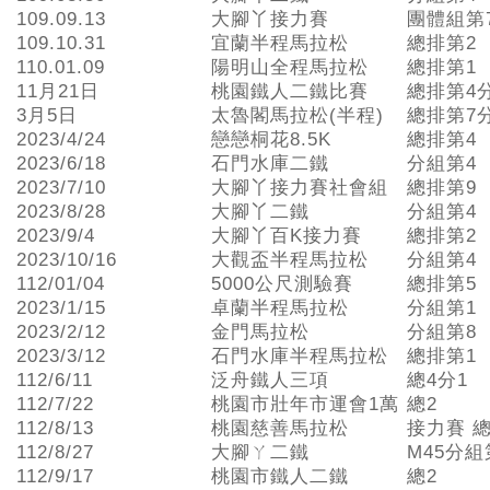
109.09.13
大腳丫接力賽
團體組第
109.10.31
宜蘭半程馬拉松
總排第2
110.01.09
陽明山全程馬拉松
總排第1
11月21日
桃園鐵人二鐵比賽
總排第4
3月5日
太魯閣馬拉松(半程)
總排第7
2023/4/24
戀戀桐花8.5K
總排第4
2023/6/18
石門水庫二鐵
分組第4
2023/7/10
大腳丫接力賽社會組
總排第9
2023/8/28
大腳丫二鐵
分組第4
2023/9/4
大腳丫百K接力賽
總排第2
2023/10/16
大觀盃半程馬拉松
分組第4
112/01/04
5000公尺測驗賽
總排第5
2023/1/15
卓蘭半程馬拉松
分組第1
2023/2/12
金門馬拉松
分組第8
2023/3/12
石門水庫半程馬拉松
總排第1
112/6/11
泛舟鐵人三項
總4分1
112/7/22
桃園市壯年市運會1萬
總2
112/8/13
桃園慈善馬拉松
接力賽 總
112/8/27
大腳ㄚ二鐵
M45分組
112/9/17
桃園市鐵人二鐵
總2