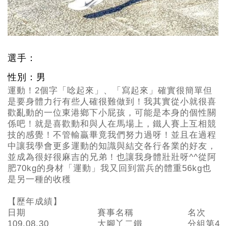
選手：
性別：男
運動！2個字「唸起來」、「寫起來」確實很簡單但
是要身體力行有些人確很難做到！我其實從小就很喜
歡亂動的一位東港鄉下小屁孩，可能是本身的個性關
係吧！就是喜歡動和與人在馬場上，鐵人賽上互相競
技的感覺！不管輸贏畢竟我們努力過呀！並且在過程
中讓我學會更多運動的知識與結交各行各業的好友，
並成為很好很麻吉的兄弟！也讓我身體壯壯呀^^從阿
肥70kg的身材「運動」我又回到當兵的體重56kg也
是另一種的收穫
【歷年成績】
日期
賽事名稱
名次
109.08.30
大腳丫二鐵
分組第4