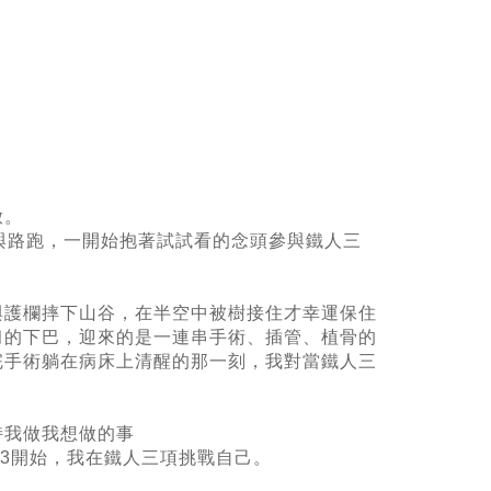
啟。
與路跑，一開始抱著試試看的念頭參與鐵人三
與護欄摔下山谷，在半空中被樹接住才幸運保住
臼的下巴，迎來的是一連串手術、插管、植骨的
完手術躺在病床上清醒的那一刻，我對當鐵人三
持我做我想做的事
13開始，我在鐵人三項挑戰自己。