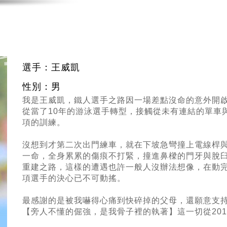
選手：王威凱
性別：男
我是王威凱，鐵人選手之路因一場差點沒命的意外開
從當了10年的游泳選手轉型，接觸從未有連結的單車
項的訓練。
沒想到才第二次出門練車，就在下坡急彎撞上電線桿
一命，全身累累的傷痕不打緊，撞進鼻樑的門牙與脫
重建之路，這樣的遭遇也許一般人沒辦法想像，在動
項選手的決心已不可動搖。
最感謝的是被我嚇得心痛到快碎掉的父母，還願意支
【旁人不懂的倔強，是我骨子裡的執著】這一切從20