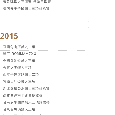
普悠瑪鐵人三項賽-標準三鐵賽
臺南安平全國鐵人三項錦標賽
2015
宜蘭冬山河鐵人二項
墾丁IROMMAM70.3
全國運動會鐵人三項
台東之美鐵人三項
西濱快速道路鐵人二項
宜蘭天利盃鐵人三項
新北微風亞洲鐵人三項錦標賽
高雄興達港全運會挑戰賽
台南安平國際鐵人三項錦標賽
台東普悠瑪鐵人三項