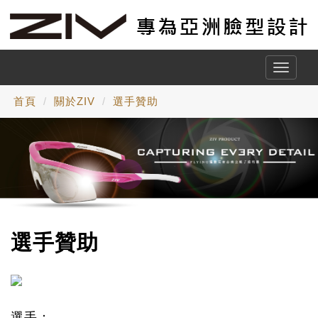
Toggle
naviga
首頁
關於ZIV
選手贊助
選手贊助
選手：