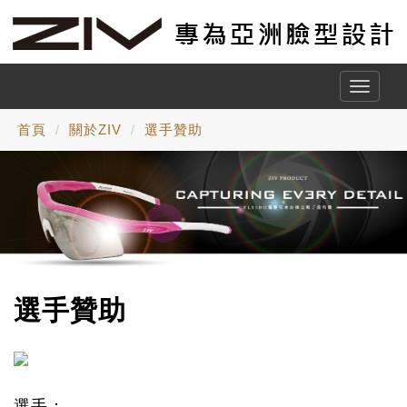
Toggle
naviga
首頁
關於ZIV
選手贊助
選手贊助
選手：