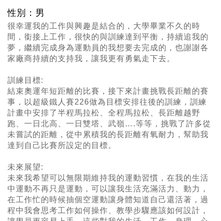
性別：男
很幸運我的工作與興趣是結合的，大學畢業不久的時
間，銜接上工作，很快的與訓練達到平衡，持續追我的
夢，繼續完成身為運動員的我想要去完成的，也謝謝各
家廠商持續的支持我，讓我更有勇氣走下去。
訓練目標:
結束奧運年短距離的比賽，接下來計畫挑戰長距離的賽
事，以超級鐵人賽226做為目標安排往後的訓練，訓練
計畫中安排了半程馬拉松、全程馬拉松、長距離越野
跑、一日北高、一日雙塔、武嶺….等等，挑戰了許多從
未嘗試的距離，從中累積我的長距離有氧耐力，幫助我
達到自己比賽所設定的目標。
未來展望:
未來我希望可以無限期維持我的運動習慣，在我的生活
中運動不再只是運動，可以讓我生活充滿活力、動力，
在工作忙的時候抽個空運動讓身體知道自己還活著，過
程中我會思考工作如何操作、教學步驟應該如何設計，