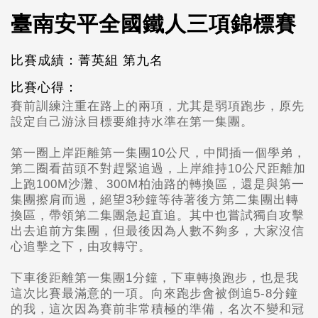
臺南安平全國鐵人三項錦標賽
比賽成績：菁英組 第九名
比賽心得：
賽前訓練注重在路上的兩項，尤其是弱項跑步，原先
設定自己游泳目標要維持水準在第一集團。
第一圈上岸距離第一集團10公尺，中間插一個學弟，
第二圈看苗頭不對趕緊追過，上岸維持10公尺距離加
上跑100M沙灘、300M柏油路的轉換區，還是與第一
集團擦肩而過，絕望3秒鐘等待著後方第二集團出轉
換區，帶領第二集團急起直追。其中也嘗試獨自攻擊
出去追前方集團，但最後因為人數不夠多，大家沒信
心追擊之下，由攻轉守。
下車後距離第一集團1分鐘，下車轉換跑步，也是我
這次比賽最滿意的一項。向來跑步會被倒追5-8分鐘
的我，這次因為賽前非常積極的準備，名次不變和冠