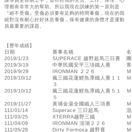
讓學員更容易上手，這些對我的生活、工作、身理、心
理都有非常大的幫助。所以我現在訓練的第一原則是
『絕不受傷』受傷必須要有足夠的時間養傷，現在的我
絕對沒有耐心好好休息養傷，保有健康的身體才是運動
員最重要的課題。
【歷年成績】
日期
賽事名稱
名
2019/1/23
SUPERACE 越野超馬三日賽
團
2019/3/19
中華民國安平三項鐵人賽
菁
2019/9/29
IRONMAN ２２６
Ｍ
2019/10/12
瘋三鐵花蓮鯉魚潭鐵人賽１１
Ｍ
３
2019/10/12
瘋三鐵花蓮鯉魚潭鐵人賽５１
Ｍ
５
2019/11/27
黃埔金湯全國鐵人三項賽
Ｍ
111/01/14
Superace 三日超馬
混
111/03/25
XTERRA越野三鐵
Ｍ
111/04/09
IRONMAN 澎湖２２６
Ｍ
111/05/28
Dirty Formosa 越野賽
Ｍ