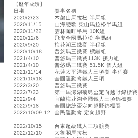
【歷年成績】
日期
賽事名稱
2020/2/23
木架山馬拉松 半馬組
2020/11/15
山海戀歌 柴山馬拉松半馬組
2020/11/22
雲林咖啡半馬 10K組
2020/12/6
飛虎全國馬拉松 半馬組
2020/9/20
梅花湖三鐵賽 半程組
2020/10/18
普悠瑪三鐵賽 標鐵組
2021/4/10
普悠瑪三鐵賽113K 接力組
2021/4/10
普悠瑪三鐵賽 51.5K 個人組
2021/11/14
花蓮太平洋鐵人三項賽 半程賽
2021/10/18
全國運動會鐵人三項
2022/3/20
普悠瑪三鐵賽
2022/7/23
第一屆澎湖菊島盃定向越野錦標賽
2022/9/4
宜蘭梅花湖全國鐵人三項錦標賽
2022/9/18
全國總統盃定向越野錦標賽
2022/10/09-12
全民運動會 定向越野
2022/10/15
台東超級鐵人三項競賽
2022/12/10
太魯閣馬拉松