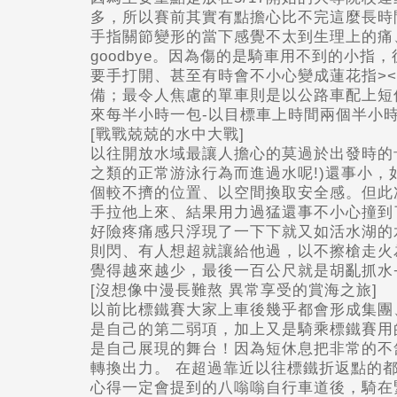
多，所以賽前其實有點擔心比不完這麼長時間
手指關節變形的當下感覺不太到生理上的痛、
goodbye。因為傷的是騎車用不到的小
要手打開、甚至有時會不小心變成蓮花指><
備；最令人焦慮的單車則是以公路車配上短休
來每半小時一包-以目標車上時間兩個半小時
[戰戰兢兢的水中大戰]
以往開放水域最讓人擔心的莫過於出發時的卡
之類的正常游泳行為而進過水呢!)還事小
個較不擠的位置、以空間換取安全感。但此
手拉他上來、結果用力過猛還事不小心撞到
好險疼痛感只浮現了一下下就又如活水湖的
則閃、有人想超就讓給他過，以不擦槍走火
覺得越來越少，最後一百公尺就是胡亂抓水
[沒想像中漫長難熬 異常享受的賞海之旅]
以前比標鐵賽大家上車後幾乎都會形成集團
是自己的第二弱項，加上又是騎乘標鐵賽用
是自己展現的舞台！因為短休息把非常的不
轉換出力。 在超過靠近以往標鐵折返點的
心得一定會提到的八嗡嗡自行車道後，騎在