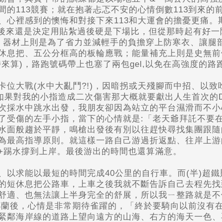
的113競賽；就在抱著忐忑不安的心情倒數113到來
心裡感到的懊悔和對接下來113和大運會的擔憂更痛。
指，後來還是決定用貼紮過後硬是下場比，但從那時起有好
 器材上則是為了省力並減輕手的負擔穿上防寒衣、讓腿部
息把、五公分框高的板輪應戰；能量補充上則是史無前例的
來算)，路跑號碼帶上也塞了兩包gel,以免在高強度的
位大戰(水中大亂鬥?!)，因暗拐或天殘腳而中招、以致
，如果對我的小指造成二次傷害那大概就要獻出人生首次的
次採水中跳水出發，我朋友卻因為站立的平台濕滑而不小
了受傷的左手小指，當下的心情就是:「老天爺拜託不要
水面般趨於平靜，鳴槍出發後有別以往趕快尋找集團跟隨
為最高指導原則。就這樣一路自己游過折返點、往岸上游
+踢水撐到上岸。最後游出的時間也還算滿意。
、以求能以最短的時間完成40公里的自行車。而(半)超
的短休息把公路車，上車之後我就不斷告訴自己去程先找
舒適、也無法讓上半身完全的舒展，所以我ㄧ整路就是不
都蘭後，心情是非常期待雀躍的，「終於要騎向以前沒有
緊鄰海岸線的道路上望向遠方的山海、右方的海天一色、