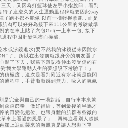
的前三天，又因為打籃球使左手小指脫臼，看到
期待了這麼久的人生運動里程碑就要因此say
一陣子跑不都不能像 以前一樣輕握拳跑，而是
肌肉可以好好為接下來111公里的考驗做準
在車上貼了六包Gel(一上車一包, 接下
路跑過程中因肝醣耗盡而撞牆。
吃水或泳鏡進水(要不然我的泳鏡從未因跳水
DNF了。所以在出發前就跟身旁的朋友選了
心溜了下去，我當下還記得伸出沒受傷的右
在對我大學運動人生的夢想設下考驗了！」
的積極度，這次是看到附近有水花就是能閃
的過程中，手臂漸漸感到無力、吸入的氧氣
鐵則是完全與自己的一場對話，自行車本來就
到踩踏節奏、做好補給，等到最後的半馬才
停的再變化把位、也讓身體的肌群有些微的
在單車上看過的風景了」，再轉進看別人超鐵
再加上迎面襲來的海風真是讓人想拋下單