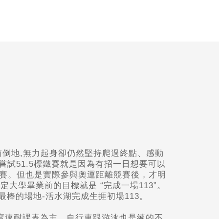
終點前倒地,無力起身卻仍然堅持爬過終點、感動
嘗試51.5標鐵賽就是因為有招一日想要可以
賽。但也是實際參與奧運距離競賽後，才明
大學畢業前的目標就是 “完成一場113”。
最棒的場地-活水湖完成生捱初場113。
強度速耐課表為主，自行車跟游泳也是練的不