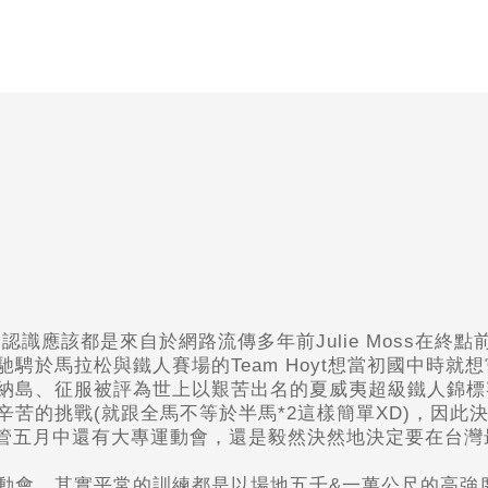
的最初認識應該都是來自於網路流傳多年前Julie Moss在
於馬拉松與鐵人賽場的Team Hoyt想當初國中時就想
納島、征服被評為世上以艱苦出名的夏威夷超級鐵人錦標
的挑戰(就跟全馬不等於半馬*2這樣簡單XD)，因此決定
，儘管五月中還有大專運動會，還是毅然決然地決定要在台灣
校運動會，其實平常的訓練都是以場地五千&一萬公尺的高