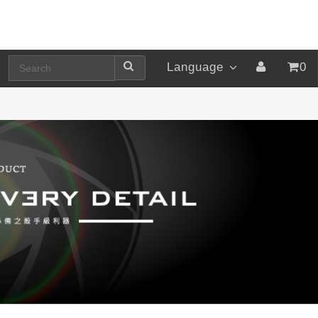
Language
0