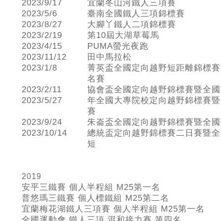
2023/9/17
宜蘭冬山河鐵人三項賽
2023/5/6
臺南全國鐵人三項錦標賽
2023/8/27
大腳丫鐵人二項錦標賽
2023/2/19
第10屆大湖草莓馬
2023/4/15
PUMA螢光夜跑
2023/11/12
田中馬拉松
2023/1/8
菁英盃全國定向越野短距離錦標賽
名賽
2023/2/11
協會盃全國定向越野錦標賽暨全國
2023/5/27
年全國大專院校定向越野錦標賽暨
賽
2023/9/24
朱崙盃全國定向越野錦標賽暨全國
2023/10/14
總統盃定向越野錦標賽二日賽暨全
短
2019
安平三鐵賽 個人半程組 M25
第一名
普悠瑪三鐵賽 個人標鐵組 M25
第二名
宜蘭梅花湖鐵人三項賽 個人半程組 M25
第一名
全國運動會 鐵人三項 混和接力賽 第四名