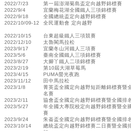
2022/7/23
第一屆澎湖菊島盃定向越野錦標賽
2022/9/4
宜蘭梅花湖全國鐵人三項錦標賽
2022/9/18
全國總統盃定向越野錦標賽
2022/10/09-12
全民運動會 定向越野
2022/10/15
台東超級鐵人三項競賽
2022/12/10
太魯閣馬拉松
2023/9/17
宜蘭冬山河鐵人三項賽
2023/5/6
臺南全國鐵人三項錦標賽
2023/8/27
大腳丫鐵人二項錦標賽
2023/2/19
第10屆大湖草莓馬
2023/4/15
PUMA螢光夜跑
2023/11/12
田中馬拉松
2023/1/8
菁英盃全國定向越野短距離錦標賽暨
名賽
2023/2/11
協會盃全國定向越野錦標賽暨全國排
2023/5/27
年全國大專院校定向越野錦標賽暨全
賽
2023/9/24
朱崙盃全國定向越野錦標賽暨全國排
2023/10/14
總統盃定向越野錦標賽二日賽暨全國