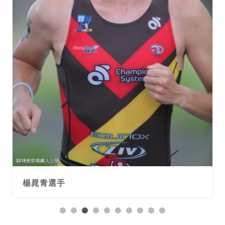
楊晁青選手