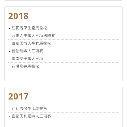
2018
紅瓦厝保生盃馬拉松
台東之美鐵人三項國際賽
蘆葦盃情人半程馬拉松
普悠瑪鐵人三項賽
臺南安平鐵人三項
花現龍井馬拉松
2017
紅瓦厝保生盃馬拉松
宜蘭天利盃鐵人三項賽