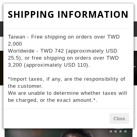
SHIPPING INFORMATION
Toggle
Taiwan - Free shipping on orders over TWD
naviga
Home
2,000
About ZIV
Contestant Sponsorship
Worldwide - TWD 742 (approximately USD
25.5), or free shipping on orders over TWD
3,200 (approximately USD 110).
*Import taxes, if any, are the responsibility of
the customer.
We are unable to determine whether taxes will
be charged, or the exact amount.*.
Contestant Sponsorship
Close