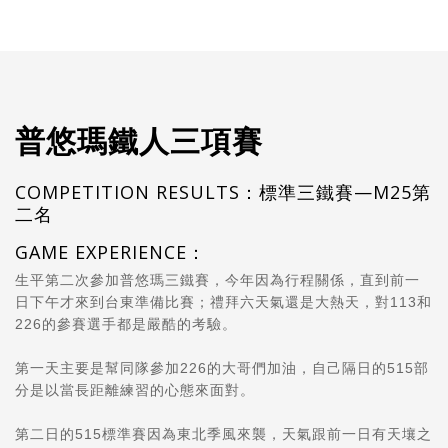
普悠瑪鐵人三項賽
COMPETITION RESULTS：標準三鐵賽—M25第
二名
GAME EXPERIENCE：
生平第二次參加普悠瑪三鐵賽，今年因為行程關係，直到前一
日下午才來到台東準備比賽；禮拜六
天氣
還是大熱天，對113和
226的參賽選手都是嚴酷的考驗。
第一天主要是幫同隊參加226的大哥們加油，自己隔日的515部
分是以當長距離練習的心態來面對。
第二日的515標準賽因為東北季風來襲，天氣跟前一日有天壤之