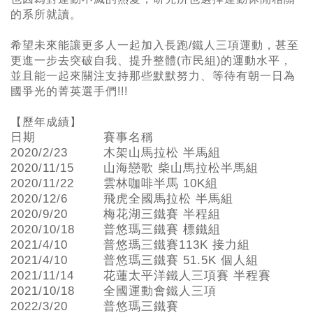
的系所就讀。
希望未來能讓更多人一起加入長跑/鐵人三項運動，甚至
更進一步去突破自我、提升整體(市民組)的運動水平，
並且能一起來關注支持那些默默努力、等待有朝一日為
國爭光的菁英選手們!!!
【歷年成績】
日期
賽事名稱
2020/2/23
木架山馬拉松 半馬組
2020/11/15
山海戀歌 柴山馬拉松半馬組
2020/11/22
雲林咖啡半馬 10K組
2020/12/6
飛虎全國馬拉松 半馬組
2020/9/20
梅花湖三鐵賽 半程組
2020/10/18
普悠瑪三鐵賽 標鐵組
2021/4/10
普悠瑪三鐵賽113K 接力組
2021/4/10
普悠瑪三鐵賽 51.5K 個人組
2021/11/14
花蓮太平洋鐵人三項賽 半程賽
2021/10/18
全國運動會鐵人三項
2022/3/20
普悠瑪三鐵賽