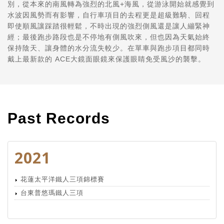
別，從本來的南風轉為強烈的北風+海風，從游泳開始就感覺到
水波因風勢而有影響，自行車項目的去程更是超級難騎、回程
即使順風讓踩踏很輕鬆，不時出現的強烈側風還是讓人繃緊神
經；最後跑步路段也是不停地有側風吹來，但也因為天氣始終
保持陰天、讓身體的水分流失較少。在單車與跑步項目都
同時
戴上最新款的 ACE大鏡面眼鏡來保護眼睛免受風沙的襲擊。
Past Records
2021
花蓮太平洋鐵人三項錦標賽
台東普悠瑪鐵人三項