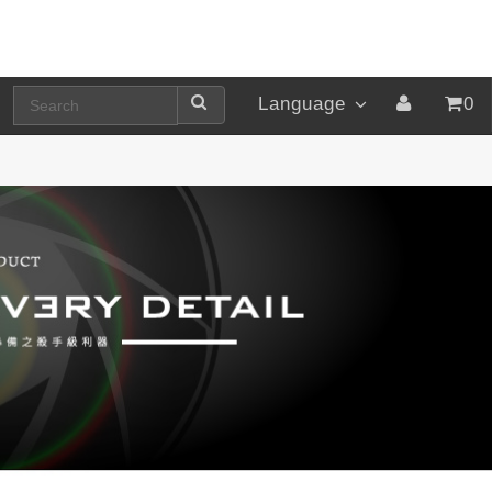
Language
0