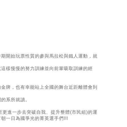
時期開始玩票性質的參與馬拉松與鐵人運動，就
。
就這樣慢慢的努力訓練並向前輩吸取訓練的經
的金牌，也有幸能站上全國的舞台近距離體會到
關的系所就讀。
至更進一步去突破自我、提升整體(市民組)的運
一日為國爭光的菁英選手們!!!