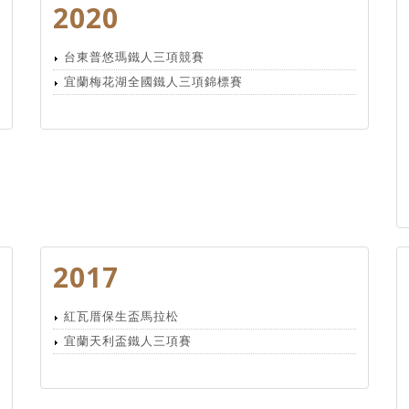
2020
台東普悠瑪鐵人三項競賽
宜蘭梅花湖全國鐵人三項錦標賽
2017
紅瓦厝保生盃馬拉松
宜蘭天利盃鐵人三項賽