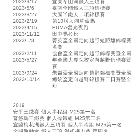
2023/9/17
宜蘭冬山河鐵人三項賽
2023/5/6
臺南全國鐵人三項錦標賽
2023/8/27
大腳丫鐵人二項錦標賽
2023/2/19
第10屆大湖草莓馬
2023/4/15
PUMA螢光夜跑
2023/11/12
田中馬拉松
2023/1/8
菁英盃全國定向越野短距離錦標賽
名賽
2023/2/11
協會盃全國定向越野錦標賽暨全國
2023/5/27
年全國大專院校定向越野錦標賽暨
賽
2023/9/24
朱崙盃全國定向越野錦標賽暨全國
2023/10/14
總統盃定向越野錦標賽二日賽暨全
短
2019
安平三鐵賽 個人半程組 M25
第一名
普悠瑪三鐵賽 個人標鐵組 M25
第二名
宜蘭梅花湖鐵人三項賽 個人半程組 M25
第一名
全國運動會 鐵人三項 混和接力賽 第四名