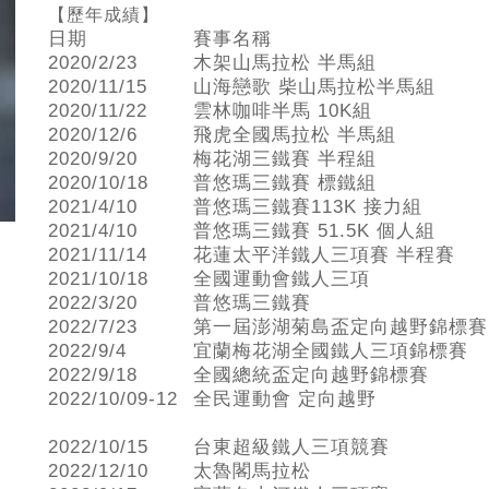
【歷年成績】
日期
賽事名稱
2020/2/23
木架山馬拉松 半馬組
2020/11/15
山海戀歌 柴山馬拉松半馬組
2020/11/22
雲林咖啡半馬 10K組
2020/12/6
飛虎全國馬拉松 半馬組
2020/9/20
梅花湖三鐵賽 半程組
2020/10/18
普悠瑪三鐵賽 標鐵組
2021/4/10
普悠瑪三鐵賽113K 接力組
2021/4/10
普悠瑪三鐵賽 51.5K 個人組
2021/11/14
花蓮太平洋鐵人三項賽 半程賽
2021/10/18
全國運動會鐵人三項
2022/3/20
普悠瑪三鐵賽
2022/7/23
第一屆澎湖菊島盃定向越野錦標賽
2022/9/4
宜蘭梅花湖全國鐵人三項錦標賽
2022/9/18
全國總統盃定向越野錦標賽
2022/10/09-12
全民運動會 定向越野
2022/10/15
台東超級鐵人三項競賽
2022/12/10
太魯閣馬拉松