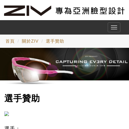
Toggle
naviga
首頁
關於ZIV
選手贊助
選手贊助
選手：