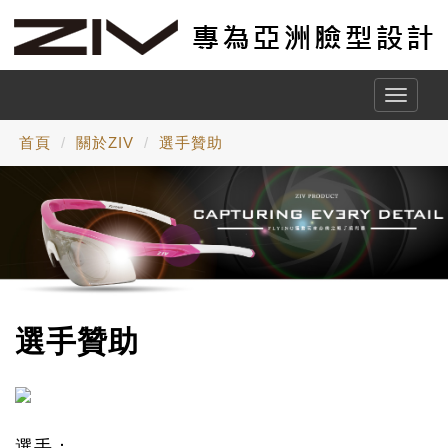
Toggle
naviga
首頁
關於ZIV
選手贊助
選手贊助
選手：