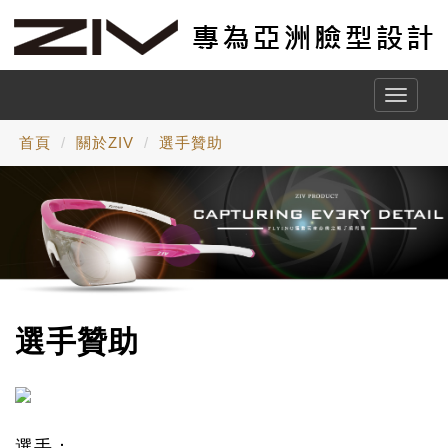
Toggle
naviga
首頁
關於ZIV
選手贊助
選手贊助
選手：