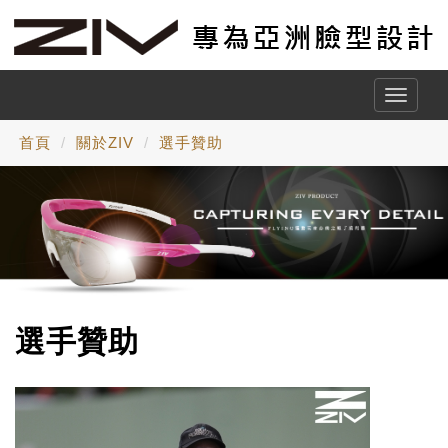
Toggle
naviga
首頁
關於ZIV
選手贊助
選手贊助