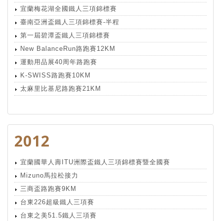
宜蘭梅花湖全國鐵人三項錦標賽
臺南亞洲盃鐵人三項錦標賽-半程
第一屆碧潭盃鐵人三項錦標賽
New BalanceRun路跑賽12KM
運動用品展40周年路跑賽
K-SWISS路跑賽10KM
太麻里比基尼路跑賽21KM
2012
宜蘭國華人壽ITU洲際盃鐵人三項錦標賽暨全國賽
Mizuno馬拉松接力
三商盃路跑賽9KM
台東226超級鐵人三項賽
台東之美51.5鐵人三項賽