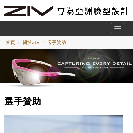
Toggle
naviga
首頁
關於ZIV
選手贊助
選手贊助